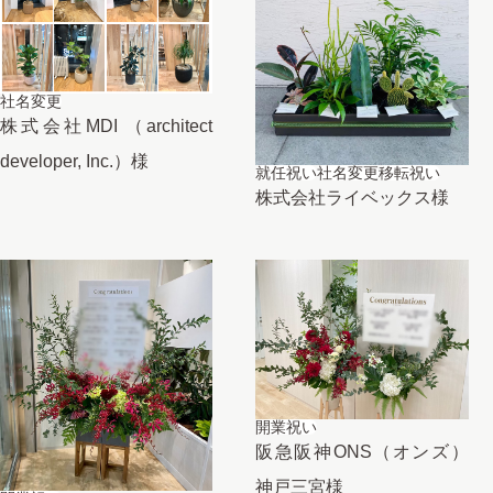
社名変更
株式会社MDI （architect
developer, Inc.）様
就任祝い
社名変更
移転祝い
株式会社ライベックス様
開業祝い
阪急阪神ONS（オンズ）
神戸三宮様