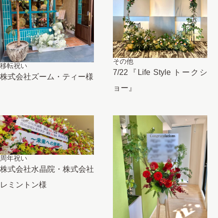
その他
移転祝い
7/22『Life Style トークシ
株式会社ズーム・ティー様
ョー』
周年祝い
株式会社水晶院・株式会社
レミントン様