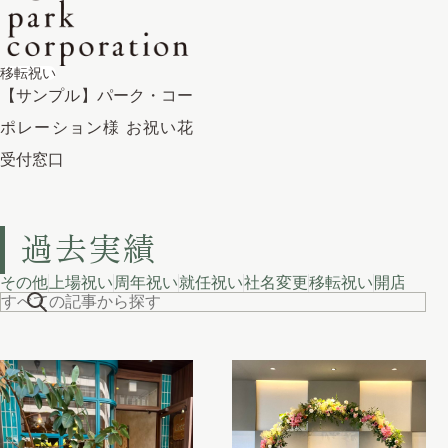
移転祝い
【サンプル】パーク・コー
ポレーション様 お祝い花
受付窓口
過去実績
その他
上場祝い
周年祝い
就任祝い
社名変更
移転祝い
開店祝い