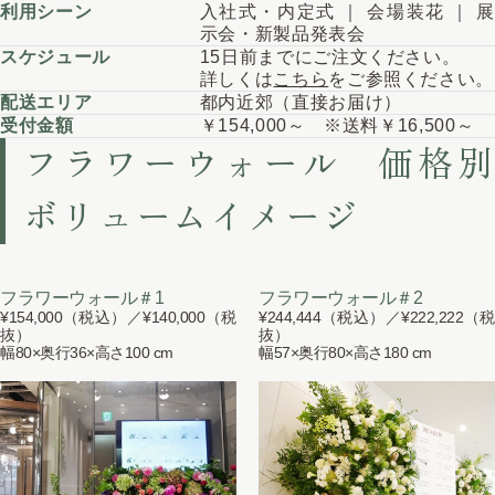
利用シーン
入社式・内定式 ｜ 会場装花 ｜ 展
示会・新製品発表会
スケジュール
15日前までにご注文ください。
詳しくは
こちら
をご参照ください。
配送エリア
都内近郊（直接お届け）
受付金額
￥154,000～ ※送料￥16,500～
フラワーウォール 価格別
ボリュームイメージ
フラワーウォール＃1
フラワーウォール＃2
¥154,000（税込）／¥140,000（税
¥244,444（税込）／¥222,222（税
抜）
抜）
幅80×奥行36×高さ100 cm
幅57×奥行80×高さ180 cm