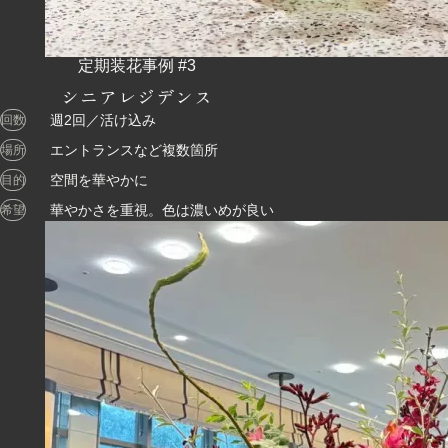
シニアレジデンス
週2回／活け込み
回数
エントランスなど複数箇所
場所
空間を華やかに
目的
華やかさを重視。色は濃いめが良い
希望