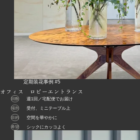
オフィス ロビーエントランス
週1回／宅配便でお届け
回数
受付、ミニテーブル上
場所
空間を華やかに
目的
シックにカッコよく
希望