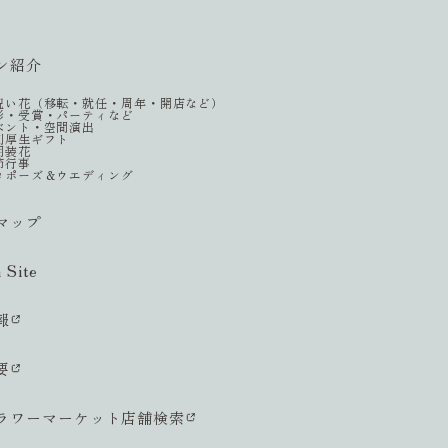
ン紹介
祝い花（移転・就任・周年・開店など）
彰・受賞・パーティなど
ベント・空間演出
利厚生ギフト
期装花
節行事
ロポーズ＆ウエディング
マップ
h Site
報
要
ラワーマーケット店舗検索