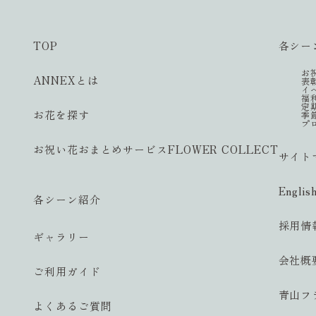
TOP
各シー
お
ANNEXとは
表
イ
福
定
お花を探す
季
プ
お祝い花おまとめサービス
FLOWER COLLECT
サイト
Englis
各シーン紹介
採用情
ギャラリー
会社概
ご利用ガイド
青山フ
よくあるご質問