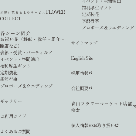
イベント・空間演出
福利厚生ギフト
FLOWER
お祝い花おまとめサービス
定期装花
COLLECT
季節行事
プロポーズ＆ウエディング
各シーン紹介
お祝い花（移転・就任・周年・
サイトマップ
開店など）
表彰・受賞・パーティなど
English Site
イベント・空間演出
福利厚生ギフト
定期装花
採用情報
季節行事
プロポーズ＆ウエディング
会社概要
ギャラリー
青山フラワーマーケット店舗
検索
ご利用ガイド
個人情報のお取り扱い
よくあるご質問