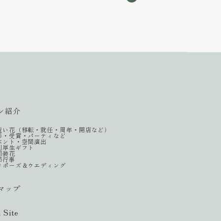
ン紹介
祝い花（移転・就任・周年・開店など）
彰・受賞・パーティなど
ベント・空間演出
利厚生ギフト
期装花
節行事
ロポーズ＆ウエディング
マップ
h Site