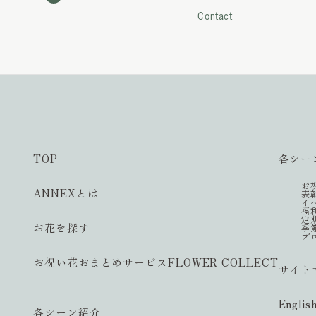
Contact
TOP
各シー
お
ANNEXとは
表
イ
福
定
お花を探す
季
プ
お祝い花おまとめサービス
FLOWER COLLECT
サイト
Englis
各シーン紹介