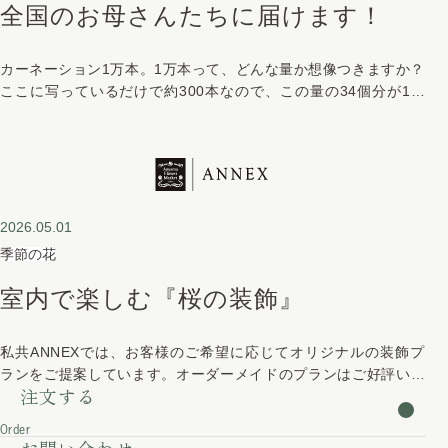
全国のお母さんたちに届けます！
カーネーション1万本。1万本って、どんな量か想像つきますか？
ここに写っているだけで約300本なので、この量の34個分が1万
本です。 ・・・っていってもピンとこないですよね（笑） 1万
本をお届けするために、どんな作業をしているか。少しだけご紹
介いたします。 まずは、しっかり水揚げが終わったカーネーシ
ョ
2026.05.01
季節の花
室内で楽しむ『桜の装飾』
私共ANNEXでは、お客様のご希望に応じてオリジナルの装飾プ
ランをご提案しています。オーダーメイドのプランはご好評いた
注文する
だいているのですが、「予算感がわからなくて・・・」「事前に
イメージ写真を上長に見せたくて・・・」というご質問をお客様
Order
よりいただくことがあります。せっかくお花を楽しみたいと思わ