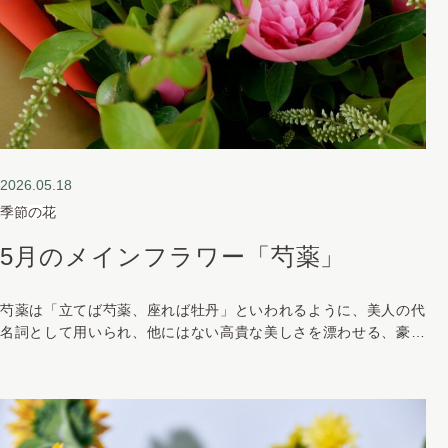
2026.05.18
季節の花
5月のメインフラワー「芍薬」
芍薬は「立てば芍薬、座れば牡丹」といわれるように、美人の代
名詞として用いられ、他にはない高貴な美しさを漂わせる、豪華
でエレガントなお花です。「はにかみ」「恥じらい」と可愛らし
い花言葉を持ちます。輸入などもあり旬以外に流通もあります
が、国産の出回り時期は4月～6月です。 芍薬は字の通り薬草と
して中国から日本に渡来しました。元々日本に自生していたヤマ
シャク