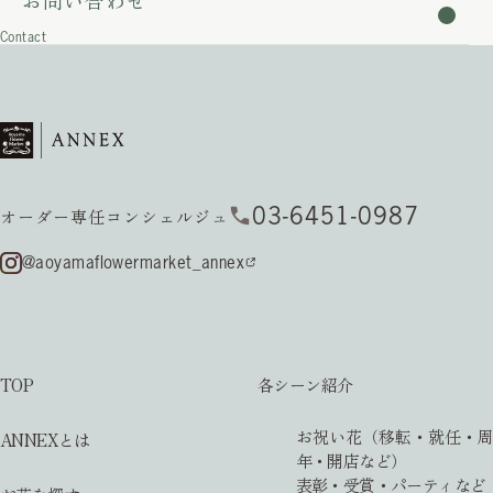
お問い合わせ
れているお客様が少しでもスムーズに社内調整が進められるよう
Contact
桜商品のラ
03-6451-0987
オーダー専任コンシェルジュ
@aoyamaflowermarket_annex
TOP
各シーン紹介
お祝い花（移転・就任・周
ANNEXとは
年・開店など）
表彰・受賞・パーティなど