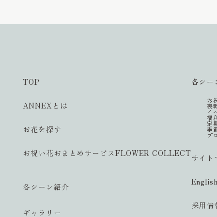
TOP
各シー
お
ANNEXとは
表
イ
福
定
お花を探す
季
プ
お祝い花おまとめサービス
FLOWER COLLECT
サイト
Englis
各シーン紹介
採用情
ギャラリー