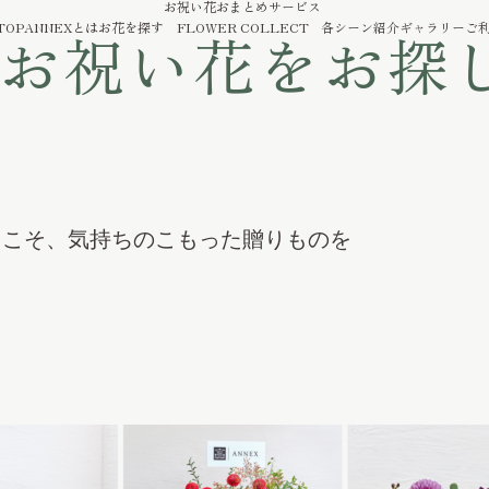
お祝い花おまとめサービス
方へ
TOP
ANNEXとは
お花を探す
FLOWER COLLECT
各シーン紹介
ギャラリー
ご
お祝い花をお探
らこそ、気持ちのこもった贈りものを