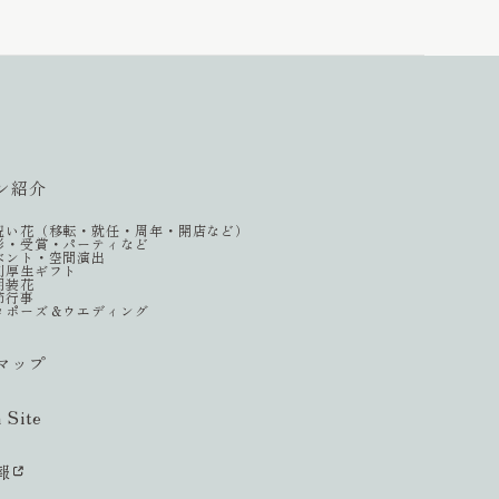
ン紹介
祝い花（移転・就任・周年・開店など）
彰・受賞・パーティなど
ベント・空間演出
利厚生ギフト
期装花
節行事
ロポーズ＆ウエディング
マップ
h Site
報