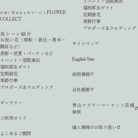
イベント・空間演出
福利厚生ギフト
FLOWER
お祝い花おまとめサービス
定期装花
COLLECT
季節行事
プロポーズ＆ウエディング
各シーン紹介
お祝い花（移転・就任・周年・
サイトマップ
開店など）
表彰・受賞・パーティなど
English Site
イベント・空間演出
福利厚生ギフト
定期装花
採用情報
季節行事
プロポーズ＆ウエディング
会社概要
ギャラリー
青山フラワーマーケット店舗
検索
ご利用ガイド
個人情報のお取り扱い
よくあるご質問