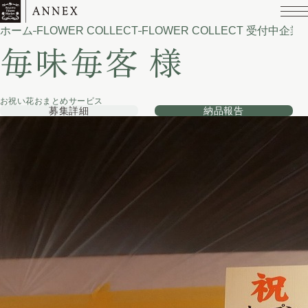
ホーム
FLOWER COLLECT
FLOWER COLLECT 受付中企業
毎味毎客 様
お祝い花おまとめサービス
募集詳細
納品報告