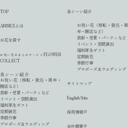
TOP
各シーン紹介
お祝い花（移転・就任・周
ANNEXとは
年・開店など）
表彰・受賞・パーティなど
お花を探す
イベント・空間演出
福利厚生ギフト
FLOWER
お祝い花おまとめサービス
定期装花
COLLECT
季節行事
プロポーズ＆ウエディング
各シーン紹介
お祝い花（移転・就任・周年・
サイトマップ
開店など）
表彰・受賞・パーティなど
English Site
イベント・空間演出
福利厚生ギフト
定期装花
採用情報
季節行事
プロポーズ＆ウエディング
会社概要